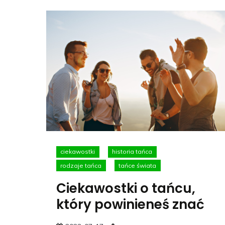
ciekawostki
historia tańca
rodzaje tańca
tańce świata
Ciekawostki o tańcu,
który powinieneś znać