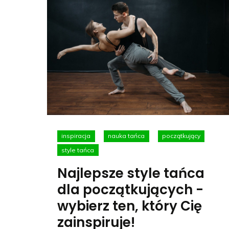
inspiracja
nauka tańca
początkujący
style tańca
Najlepsze style tańca
dla początkujących -
wybierz ten, który Cię
zainspiruje!