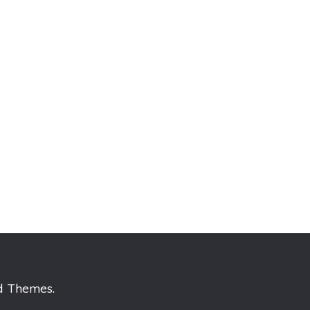
d Themes
.