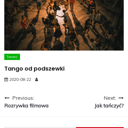
Taniec
Tango od podszewki
2020-08-22
Nawigacja
Previous:
Next:
Rozrywka filmowa
Jak tańczyć?
wpisu